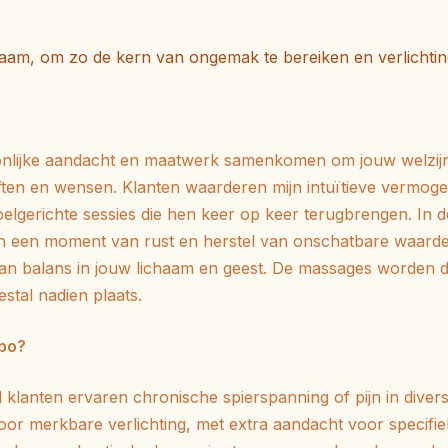
haam, om zo de kern van ongemak te bereiken en verlichtin
onlijke aandacht en maatwerk samenkomen om jouw welzijn
ften en wensen.
Klanten waarderen mijn intuïtieve vermogen
doelgerichte sessies die hen keer op keer terugbrengen.
In 
an een moment van rust en herstel van onschatbare waarde
van balans in jouw lichaam en geest.
De massages worden door
stal nadien plaats.
ebo?
l klanten ervaren chronische spierspanning of pijn in diver
voor merkbare verlichting, met extra aandacht voor specifi