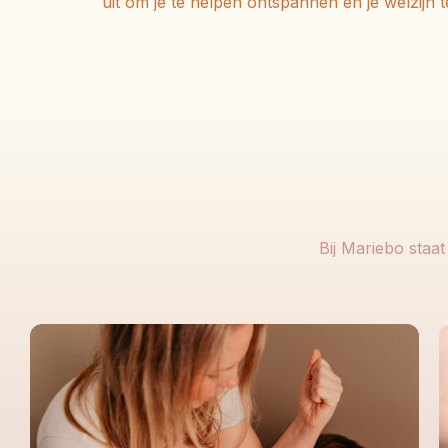
uit om je te helpen ontspannen en je welzijn 
Bij Mariebo staa