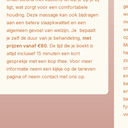
ge
ligt, wat zorgt voor een comfortabele
wo
houding.
Deze massage kan ook bijdragen
m
aan een betere slaapkwaliteit en een
we
algemeen gevoel van welzijn.
Je
bepaalt
op
je zelf de duur van je behandeling,
met
Mi
prijzen vanaf €80
.
De tijd die je boekt is
h
altijd inclusief 15 minuten een kort
zi
gesprekje met een kop thee.
Voor meer
on
informatie neem een kijkje op de tarieven
em
pagina of neem contact met ons op.
be
en
bi
fy
vi