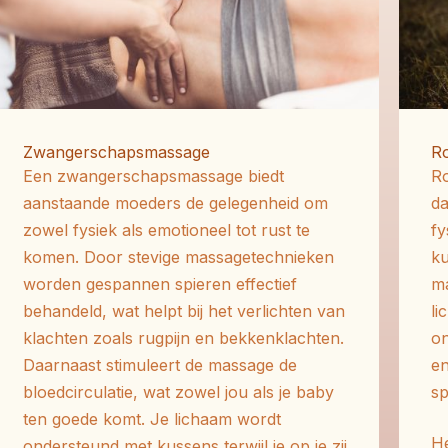
Zwangerschapsmassage
R
Een zwangerschapsmassage biedt
Ro
aanstaande moeders de gelegenheid om
da
zowel fysiek als emotioneel tot rust te
fy
komen.
Door stevige massagetechnieken
ku
worden gespannen spieren effectief
ma
behandeld, wat helpt bij het verlichten van
li
klachten zoals rugpijn en bekkenklachten.
o
Daarnaast stimuleert de massage de
e
bloedcirculatie, wat zowel jou als je baby
s
ten goede komt.
Je lichaam wordt
He
ondersteund met kussens terwijl je op je zij