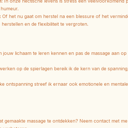
n:
In onze hectische levens is stress een veelvoorkomend 
 humeur.
:
Of het nu gaat om herstel na een blessure of het verminde
herstellen en de flexibiliteit te vergroten.
om jouw lichaam te leren kennen en pas de massage aan op 
werken op de spierlagen bereik ik de kern van de spanning,
ke ontspanning streef ik ernaar ook emotionele en mentale
aat gemaakte massage te ontdekken?
Neem contact met me 